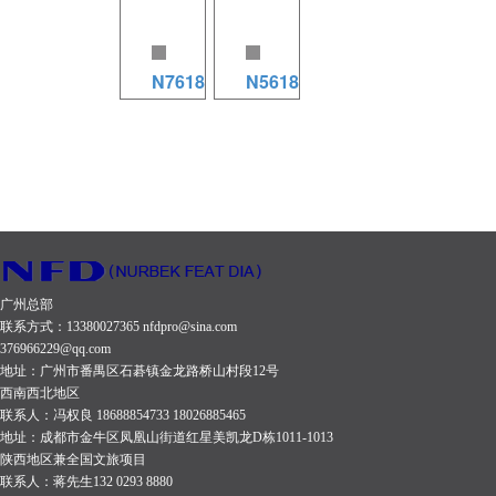
N7618
N5618
N7618 规
N5618 规
格参数
格参数
（8Ω
（8Ω
600W×7+800W
600W×5+800W
4Ω
4Ω
900W×7+1200W）
900W×5+1200W）
广州总部
联系方式：13380027365 nfdpro@sina.com
8Ω：
8Ω：
376966229@qq.com
600W×7+800W
600W×5+800W
地址：广州市番禺区石碁镇金龙路桥山村段12号
西南西北地区
4Ω：
4Ω：
联系人：冯权良 18688854733 18026885465
900W×7+1200W
900W×5+1200W
地址：成都市金牛区凤凰山街道红星美凯龙D栋1011-1013
陕西地区兼全国文旅项目
输入灵敏
输入灵敏
联系人：蒋先生132 0293 8880